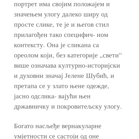
портрет има својим положајем и
значењем улогу далеко ширу од
просте слике, те је и његов стил
прилагођен тако специфич- ном
контексту. Она је сликана са
ореолом који, без категорије „свети“
више означава културно-историјски
и духовни значај Јелене Шубић, и
претапа се у злато њене одежде,
јасно одслика- вајући њен
државничку и покровитељску улогу.
Богато насљеђе вернакуларне
умјетности се састоји од оне