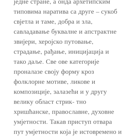
једне стране, а онда архетипским
типовима наратива са друге – сукоб
свјетла и таме, добра и зла,
савладавање буквалне и апстрактне
звијери, херојско путовање,
страдање, рађање, иницијација и
тако даље. Све ове категорије
проналазе своју форму кроз
фолклорне мотиве, ликове и
композиције, залазећи и у другу
велику област стрик- тно
хришћанске, православне, духовне
умјетности. Такав приступ отвара
пут умјетности која је истовремено и