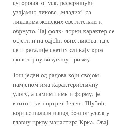
ауторовог опуса, реферишући
узајамно ликове „младих“ са
ликовима женских светитељки и
обрнуто. Тај фолк- лорни карактер се
осјети и на одјећи ових ликова, гдје
се и регалије светих сликају кроз
фолклорну визуелну призму.
Још један од радова који својом
намјеном има карактеристичну
улогу, а самим тиме и форму, је
ктиторски портрет Јелене Шубић,
који се налази изнад бочног улаза у
главну цркву манастира Крка. Овај