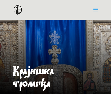
Крајишка
тромеђа