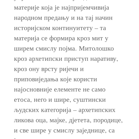
материје која је најпријемчивија
народном предању и на тај начин
историјском континуитету – та
материја се формира кроз мит у
ширем смислу појма. Митолошко
кроз архетипски приступ наративу,
кроз ону врсту ријечи и
приповиједања које користи
најосновније елементе не само
етоса, него и шире, суштински
људских категорија – архетипских
ликова оца, мајке, дјетета, породице,
и све шире у смислу заједнице, са