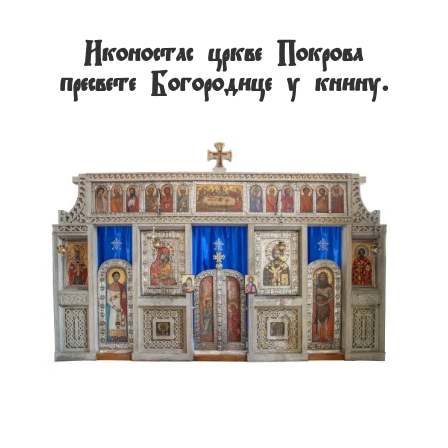
Иконостас цркве Покрова
пресвете Богородице у книну.