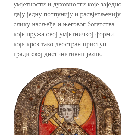
умјетности и духовности које заједно
дају једну потпунију и расвјетљенију
слику насљеђа и његовог богатства
које пружа овој умјетничкој форми,
која кроз тако двостран приступ
гради свој дистинктивни језик.