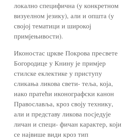
локално специфична (у конкретном
визуелном језику), али и општа (у
својој тематици и широкој
примјењивости).
Иконостас цркве Покрова пресвете
Богородице у Книну је примјер
стилске еклектике у приступу
сликања ликова свети- теља, која,
иако пратећи иконографски канон
Православља, кроз своју технику,
али и представу ликова посједује
личан и специ- фичан карактер, који
се највише види кроз тип