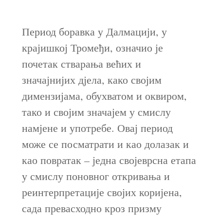
Период боравка у Далмацији, у
крајишкој Тромеђи, означио је
почетак стварања већих и
значајнијих дјела, како својим
димензијама, обухватом и оквиром,
тако и својим значајем у смислу
намјене и употребе. Овај период
може се посматрати и као долазак и
као повратак – једна својеврсна етапа
у смислу поновног откривања и
реинтерпретације својих коријена,
сада превасходно кроз призму