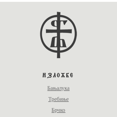
ИЗЛОЖБЕ
Бањалука
Требиње
Брчко