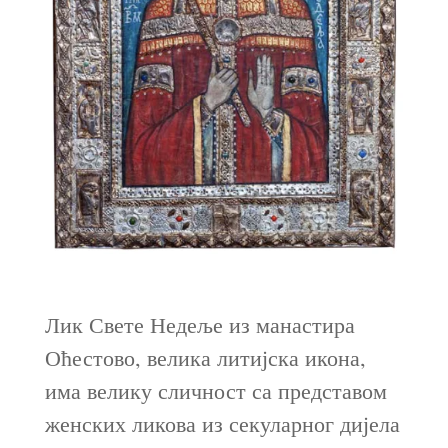
Лик Свете Недеље из манастира
Оћестово, велика литијска икона,
има велику сличност са представом
женских ликова из секуларног дијела