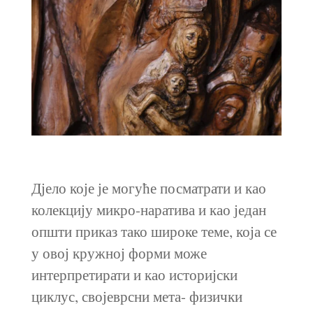
Дјело које је могуће посматрати и као
колекцију микро-наратива и као један
општи приказ тако широке теме, која се
у овој кружној форми може
интерпретирати и као историјски
циклус, својеврсни мета- физички