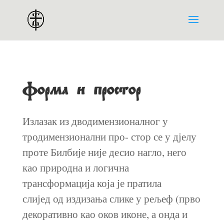
Форма и простор
Излазак из дводимензионалног у
тродимензионални про- стор се у дјелу
проте Билбије није десио нагло, него
као природна и логична
трансформација која је пратила
слијед од издизања слике у рељеф (прво
декоративно као оков иконе, а онда и