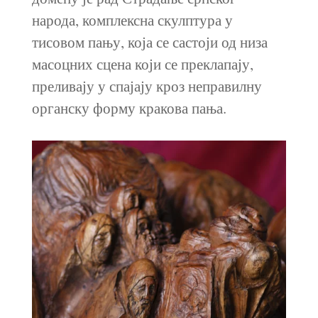
народа, комплексна скулптура у
тисовом пању, која се састоји од низа
масоцних сцена који се преклапају,
преливају у спајају кроз неправилну
органску форму кракова пања.