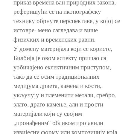
приказ времена ван природних закона,
реферишући се на иконографску
технику обрнуте перспективе, у којој се
истовре- мено сагледава и више
физичких и временских равни.
У домену материјала који се користе,
Билбија је овом аспекту пришао са
уобичајено еклектичним приступом,
тако да се осим традиционалних
медијума дрвета, камена и кости,
укључују и племенити метали, сребро,
злато, драго камење, али и прости
материјали који су својим
„пронађеним“ обликом пројавили
извијесну форму или композицију која