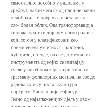
самостално, посебно у радовима у
сребру), након чега се од плошне равни
ослободила и прерасла у независан,
сло- бодан облик. Ова трансформација
се може пратити дијелом преко радова
који се могу класификовати као
примијењена умјетност – крстови,
дуборези, посуде, па све до музичких
инструмената од којих се издвајају
гусле у посебном карактеристичном
третману фолклорних мотива, па све до
радова који су чиста скулптура –
портрети, бисте и цијеле фигуре.
Једно од најзапаженијих дјела у овом
домену је рад Страдање српског